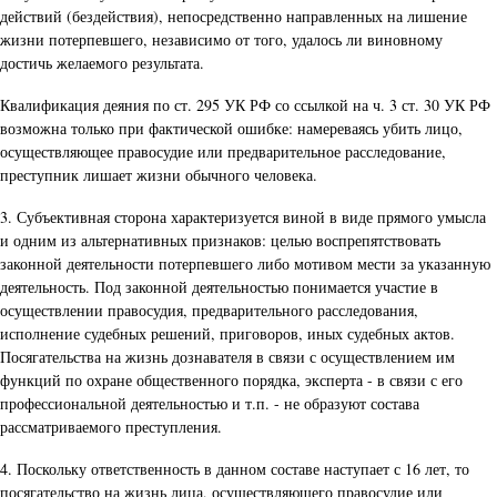
действий (бездействия), непосредственно направленных на лишение
жизни потерпевшего, независимо от того, удалось ли виновному
достичь желаемого результата.
Квалификация деяния по ст. 295 УК РФ со ссылкой на ч. 3 ст. 30 УК РФ
возможна только при фактической ошибке: намереваясь убить лицо,
осуществляющее правосудие или предварительное расследование,
преступник лишает жизни обычного человека.
3. Субъективная сторона характеризуется виной в виде прямого умысла
и одним из альтернативных признаков: целью воспрепятствовать
законной деятельности потерпевшего либо мотивом мести за указанную
деятельность. Под законной деятельностью понимается участие в
осуществлении правосудия, предварительного расследования,
исполнение судебных решений, приговоров, иных судебных актов.
Посягательства на жизнь дознавателя в связи с осуществлением им
функций по охране общественного порядка, эксперта - в связи с его
профессиональной деятельностью и т.п. - не образуют состава
рассматриваемого преступления.
4. Поскольку ответственность в данном составе наступает с 16 лет, то
посягательство на жизнь лица, осуществляющего правосудие или