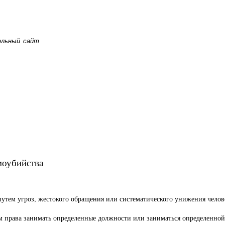
ельный сайт
моубийства
путем угроз, жестокого обращения или систематического унижения челов
м права занимать определенные должности или заниматься определенной 