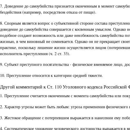
7. Доведение до самоубийства признается оконченным в момент самоубий
бездействия (например, посредством отказа от пищи).
8. Спорным является вопрос о субъективной стороне состава преступлен
доведение до самоубийства совершается с косвенным умыслом. Однако не
подобное создают возможность или даже неизбежность самоубийства пот
жизнью, в чем виновный не сомневается. Однако он не прекращает свое
практике, поскольку лишение жизни осуществляется лицом (потерпевши
исполнитель преступления (ч. 2 ст. 33).
9. Субъект преступного посягательства - физическое вменяемое лицо, дос
10. Преступление относится к категории средней тяжести.
Другой комментарий к Ст. 110 Уголовного кодекса Российской
1. Преступление считается оконченным с момента самоубийства или пок
2. Характер угрозы может быть любым: угроза применения физического 
3. Жестокое обращение с потерпевшим выражается в нанесении ему побо
4. Систематическое унижение человеческого достоинства выражается в 