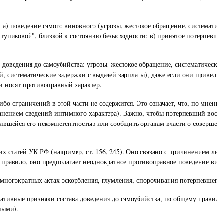
: а) поведение самого виновного (угрозы, жестокое обращение, системат
упиковой", близкой к состоянию безысходности; в) принятое потерпевш
 доведения до самоубийства: угрозы, жестокое обращение, систематичес
й, систематические задержки с выдачей зарплаты), даже если они привел
ни носят противоправный характер.
ибо ограничений в этой части не содержится. Это означает, что, по мне
нением сведений интимного характера). Важно, чтобы потерпевший восп
ужившейся его некомпетентностью или сообщить органам власти о соверш
гих статей УК РФ (например, ст. 156, 245). Оно связано с причинением 
 правило, оно предполагает неоднократное противоправное поведение в
 многократных актах оскорбления, глумления, опорочивания потерпевшег
нативные признаки состава доведения до самоубийства, по общему правил
ными).