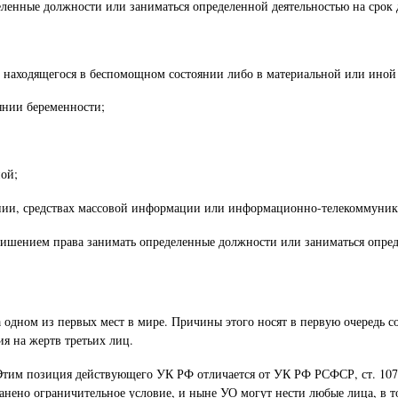
еленные должности или заниматься определенной деятельностью на срок д
о находящегося в беспомощном состоянии либо в материальной или иной
янии беременности;
ой;
ии, средствах массовой информации или информационно-телекоммуникац
лишением права занимать определенные должности или заниматься определ
а одном из первых мест в мире. Причины этого носят в первую очередь 
ия на жертв третьих лиц.
Этим позиция действующего УК РФ отличается от УК РФ РСФСР, ст. 107 
анено ограничительное условие, и ныне УО могут нести любые лица, в 