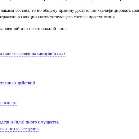
аками состава, то по общему правилу достаточно квалифицировать содеян
отражено в санкции соответствующего состава преступления.
умышленной или неосторожной вины.
›
ействие совершению самоубийства
ственных действий
ранспорта
едств и (или) иного имущества
тельного учреждения