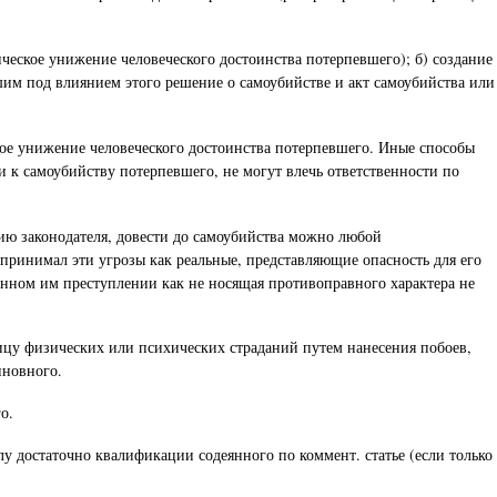
ическое унижение человеческого достоинства потерпевшего); б) создание
им под влиянием этого решение о самоубийстве и акт самоубийства или
кое унижение человеческого достоинства потерпевшего. Иные способы
и к самоубийству потерпевшего, не могут влечь ответственности по
нию законодателя, довести до самоубийства можно любой
ринимал эти угрозы как реальные, представляющие опасность для его
енном им преступлении как не носящая противоправного характера не
лицу физических или психических страданий путем нанесения побоев,
иновного.
о.
у достаточно квалификации содеянного по коммент. статье (если только