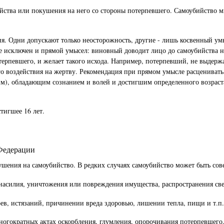
ства или покушения на него со стороны потерпевшего. Самоубийство мыс
ия. Одни допускают только неосторожность, другие - лишь косвенный ум
 исключен и прямой умысел: виновный доводит лицо до самоубийства нам
ерпевшего, и желает такого исхода. Например, потерпевший, не выдержа
го воздействия на жертву. Рекомендация при прямом умысле расцениват
м), обладающим сознанием и волей и достигшим определенного возраста
тигшее 16 лет.
 Федерации
ушения на самоубийство. В редких случаях самоубийство может быть сов
насилия, уничтожения или повреждения имущества, распространения све
ев, истязаний, причинении вреда здоровью, лишении тепла, пищи и т.п.
многократных актах оскорбления, глумления, опорочивания потерпевшего