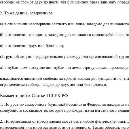
свободы на срок от двух до шести лет с лишением права занимать опред
2. То же деяние, совершенное:
а) в отношении несовершеннолетнего или лица, заведомо для виновног
б) в отношении женщины, заведомо для виновного находящейся в состо
в) в отношении двух или более лиц;
г) группой лиц по предварительному сговору или организованной групп
д) в публичном выступлении, публично демонстрирующемся произведен
наказывается лишением свободы на срок от восьми до пятнадцати лет с 
ограничением свободы на срок до двух лет или без такового.
Комментарий к Статье 110 УК РФ
1. По уровню самоубийств (суицида) Российская Федерация находится н
самоубийств составляют те, которые происходят из-за негативного влиян
2. Потерпевшими от преступления могут быть любые физические лица. 
материальной или иной зависимости от виновного. Таким образом, устр