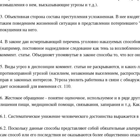
измышления о нем, высказывающие угрозы и т.д.).
3. Объективная сторона состава преступления усложненная. В нее входят
таким поведением жизненной ситуации в представлении потерпевшего "т
покушения на него.
4. В законе дан исчерпывающий перечень уголовно наказуемых способов
(например, постоянное надоедливое следование как тень за возлюбленно
коммент. статье. Объединяет упомянутые в законе способы то, что все о
5. Виды угроз в диспозиции коммент. статьи не раскрываются, и каких-л
противоправной угрозой (насилием, незаконным выселением, распростра
прав и законных интересов. Угроза уволить работника в связи с обнар
дает оснований для вменения ст. 110.
6. Жестокое обращение - понятие оценочное, используемое и в ряде дру
лишения пищи, медицинской помощи, связывания, запирания и т.д. Как
6.1. Систематическое унижение человеческого достоинства выражается в
6.2. Поскольку данные способы представляют собой обязательные альтер
сам способ или его последствия не оказываются более общественно опас