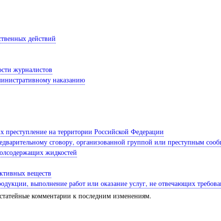
ственных действий
ости журналистов
дминистративному наказанию
их преступление на территории Российской Федерации
редварительному сговору, организованной группой или преступным сооб
анолсодержащих жидкостей
активных веществ
продукции, выполнение работ или оказание услуг, не отвечающих требов
статейные комментарии к последним изменениям.