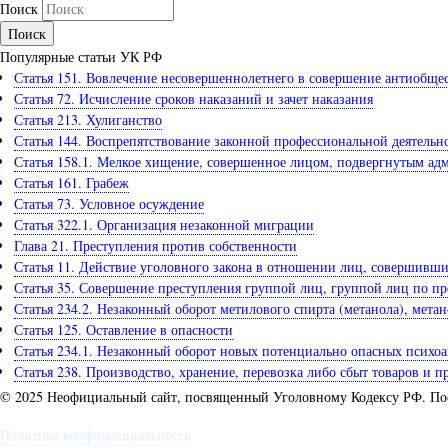
Поиск
Популярные статьи УК РФ
Статья 151. Вовлечение несовершеннолетнего в совершение антиобще
Статья 72. Исчисление сроков наказаний и зачет наказания
Статья 213. Хулиганство
Статья 144. Воспрепятствование законной профессиональной деятельн
Статья 158.1. Мелкое хищение, совершенное лицом, подвергнутым а
Статья 161. Грабеж
Статья 73. Условное осуждение
Статья 322.1. Организация незаконной миграции
Глава 21. Преступления против собственности
Статья 11. Действие уголовного закона в отношении лиц, совершивш
Статья 35. Совершение преступления группой лиц, группой лиц по п
Статья 234.2. Незаконный оборот метилового спирта (метанола), мет
Статья 125. Оставление в опасности
Статья 234.1. Незаконный оборот новых потенциально опасных психо
Статья 238. Производство, хранение, перевозка либо сбыт товаров и 
© 2025 Неофициальный сайт, посвященный Уголовному Кодексу РФ. По
Политика конфиденциальности