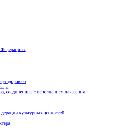
й Федерации
›
еда здоровью
рафа
ра, соединенные с исполнением наказания
едерации культурных ценностей
ктера
ю