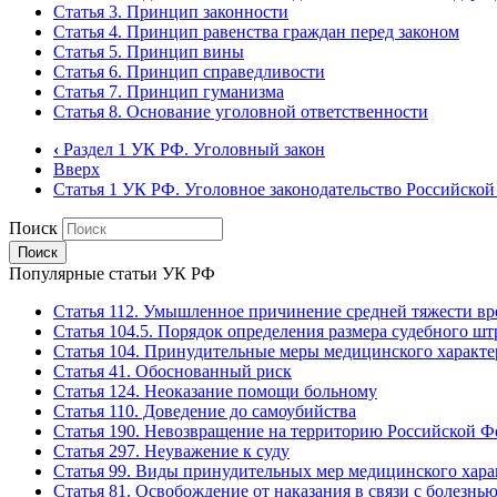
Статья 3. Принцип законности
Статья 4. Принцип равенства граждан перед законом
Статья 5. Принцип вины
Статья 6. Принцип справедливости
Статья 7. Принцип гуманизма
Статья 8. Основание уголовной ответственности
‹
Раздел 1 УК РФ. Уголовный закон
Вверх
Статья 1 УК РФ. Уголовное законодательство Российско
Поиск
Популярные статьи УК РФ
Статья 112. Умышленное причинение средней тяжести вр
Статья 104.5. Порядок определения размера судебного шт
Статья 104. Принудительные меры медицинского характе
Статья 41. Обоснованный риск
Статья 124. Неоказание помощи больному
Статья 110. Доведение до самоубийства
Статья 190. Невозвращение на территорию Российской Ф
Статья 297. Неуважение к суду
Статья 99. Виды принудительных мер медицинского хара
Статья 81. Освобождение от наказания в связи с болезнь