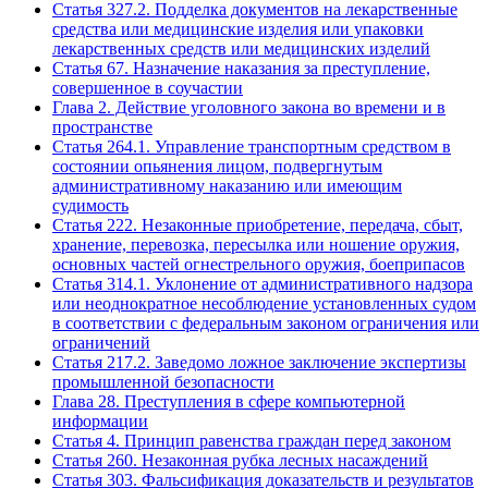
Статья 327.2. Подделка документов на лекарственные
средства или медицинские изделия или упаковки
лекарственных средств или медицинских изделий
Статья 67. Назначение наказания за преступление,
совершенное в соучастии
Глава 2. Действие уголовного закона во времени и в
пространстве
Статья 264.1. Управление транспортным средством в
состоянии опьянения лицом, подвергнутым
административному наказанию или имеющим
судимость
Статья 222. Незаконные приобретение, передача, сбыт,
хранение, перевозка, пересылка или ношение оружия,
основных частей огнестрельного оружия, боеприпасов
Статья 314.1. Уклонение от административного надзора
или неоднократное несоблюдение установленных судом
в соответствии с федеральным законом ограничения или
ограничений
Статья 217.2. Заведомо ложное заключение экспертизы
промышленной безопасности
Глава 28. Преступления в сфере компьютерной
информации
Статья 4. Принцип равенства граждан перед законом
Статья 260. Незаконная рубка лесных насаждений
Статья 303. Фальсификация доказательств и результатов