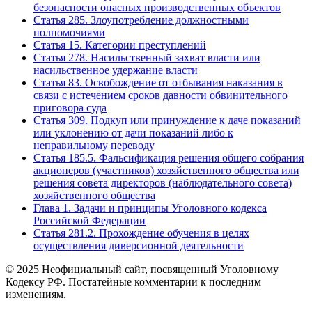
безопасности опасных производственных объектов
Статья 285. Злоупотребление должностными
полномочиями
Статья 15. Категории преступлений
Статья 278. Насильственный захват власти или
насильственное удержание власти
Статья 83. Освобождение от отбывания наказания в
связи с истечением сроков давности обвинительного
приговора суда
Статья 309. Подкуп или принуждение к даче показаний
или уклонению от дачи показаний либо к
неправильному переводу
Статья 185.5. Фальсификация решения общего собрания
акционеров (участников) хозяйственного общества или
решения совета директоров (наблюдательного совета)
хозяйственного общества
Глава 1. Задачи и принципы Уголовного кодекса
Российской Федерации
Статья 281.2. Прохождение обучения в целях
осуществления диверсионной деятельности
© 2025 Неофициальный сайт, посвященный Уголовному
Кодексу РФ. Постатейные комментарии к последним
изменениям.