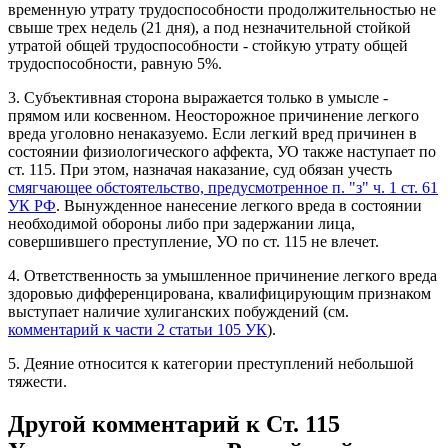
временную утрату трудоспособности продолжительностью не
свыше трех недель (21 дня), а под незначительной стойкой
утратой общей трудоспособности - стойкую утрату общей
трудоспособности, равную 5%.
3. Субъективная сторона выражается только в умысле -
прямом или косвенном. Неосторожное причинение легкого
вреда уголовно ненаказуемо. Если легкий вред причинен в
состоянии физиологического аффекта, УО также наступает по
ст. 115. При этом, назначая наказание, суд обязан учесть
смягчающее обстоятельство, предусмотренное п. "з" ч. 1 ст. 61
УК РФ
. Вынужденное нанесение легкого вреда в состоянии
необходимой обороны либо при задержании лица,
совершившего преступление, УО по ст. 115 не влечет.
4. Ответственность за умышленное причинение легкого вреда
здоровью дифференцирована, квалифицирующим признаком
выступает наличие хулиганских побуждений (см.
комментарий к части 2 статьи 105 УК
).
5. Деяние относится к категории преступлений небольшой
тяжести.
Другой комментарий к Ст. 115