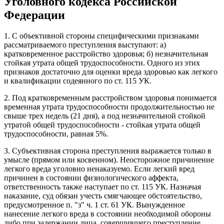
Уголовного кодекса Российской
Федерации
1. С объективной стороны специфическими признаками
рассматриваемого преступления выступают: а)
кратковременное расстройство здоровья; б) незначительная
стойкая утрата общей трудоспособности. Одного из этих
признаков достаточно для оценки вреда здоровью как легкого
и квалификации содеянного по ст. 115 УК.
2. Под кратковременным расстройством здоровья понимается
временная утрата трудоспособности продолжительностью не
свыше трех недель (21 дня), а под незначительной стойкой
утратой общей трудоспособности - стойкая утрата общей
трудоспособности, равная 5%.
3. Субъективная сторона преступления выражается только в
умысле (прямом или косвенном). Неосторожное причинение
легкого вреда уголовно ненаказуемо. Если легкий вред
причинен в состоянии физиологического аффекта,
ответственность также наступает по ст. 115 УК. Назначая
наказание, суд обязан учесть смягчающее обстоятельство,
предусмотренное п. "з" ч. 1 ст. 61 УК. Вынужденное
нанесение легкого вреда в состоянии необходимой обороны
либо при задержании лица, совершившего преступление,