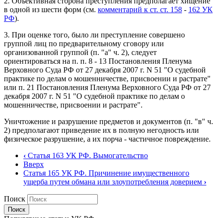
2. Объективная сторона преступления предполагает хищение
в одной из шести форм (см.
комментарий к ст. ст. 158
-
162 УК
РФ
).
3. При оценке того, было ли преступление совершено
группой лиц по предварительному сговору или
организованной группой (п. "а" ч. 2), следует
ориентироваться на п. п. 8 - 13 Постановления Пленума
Верховного Суда РФ от 27 декабря 2007 г. N 51 "О судебной
практике по делам о мошенничестве, присвоении и растрате"
или п. 21 Постановления Пленума Верховного Суда РФ от 27
декабря 2007 г. N 51 "О судебной практике по делам о
мошенничестве, присвоении и растрате".
Уничтожение и разрушение предметов и документов (п. "в" ч.
2) предполагают приведение их в полную негодность или
физическое разрушение, а их порча - частичное повреждение.
‹
Статья 163 УК РФ. Вымогательство
Вверх
Статья 165 УК РФ. Причинение имущественного
ущерба путем обмана или злоупотребления доверием
›
Поиск