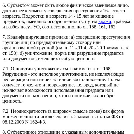
6. Субъектом может быть любое физическое вменяемое лицо,
достигшее к моменту совершения преступления 16-летнего
возраста. Подростки в возрасте 14 - 15 лет за хищение
предметов, имеющих особую ценность, путем
кражи
, грабежа
и разбоя несут УО, соответственно, по ст. 158, 161, 162.
7. Квалифицирующие признаки: а) совершение преступления
группой лиц по предварительному сговору или
организованной группой (см. п. 11 - 11.4, 20 - 20.1 коммент. к
ст. 158); б) уничтожение, порча или разрушение предметов
или документов, имеющих особую ценность.
7.1. О понятии уничтожения см. в коммент. к ст. 168.
Разрушение - это неполное уничтожение, не исключающее
реставрацию или иное частичное восстановление. Порча
означает то же, что и повреждение, т.е. вред, который не
исключает возможности использования предмета или
документа по назначению, хотя и понижает их особую
ценность.
7.2. Неоднократность (в широком смысле слова) как форма
множественности исключена из ч. 2 коммент. статьи ФЗ от
08.12.2003 N 162-ФЗ.
8. Субъективное отношение к указанным дополнительным