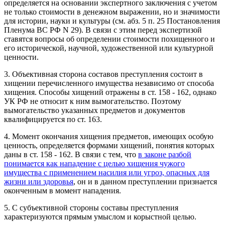
определяется на основании экспертного заключения с учетом
не только стоимости в денежном выражении, но и значимости
для истории, науки и культуры (см. абз. 5 п. 25 Постановления
Пленума ВС РФ N 29). В связи с этим перед экспертизой
ставятся вопросы об определении стоимости похищенного и
его исторической, научной, художественной или культурной
ценности.
3. Объективная сторона составов преступления состоит в
хищении перечисленного имущества независимо от способа
хищения. Способы хищений отражены в ст. 158 - 162, однако
УК РФ не относит к ним вымогательство. Поэтому
вымогательство указанных предметов и документов
квалифицируется по ст. 163.
4. Момент окончания хищения предметов, имеющих особую
ценность, определяется формами хищений, понятия которых
даны в ст. 158 - 162. В связи с тем, что
в законе разбой
понимается как нападение с целью хищения чужого
имущества с применением насилия или угроз, опасных для
жизни или здоровья
, он и в данном преступлении признается
оконченным в момент нападения.
5. С субъективной стороны составы преступления
характеризуются прямым умыслом и корыстной целью.