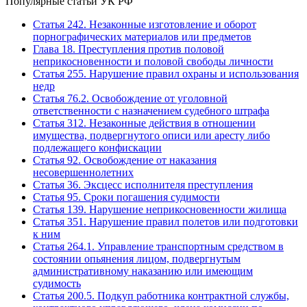
Популярные статьи УК РФ
Статья 242. Незаконные изготовление и оборот
порнографических материалов или предметов
Глава 18. Преступления против половой
неприкосновенности и половой свободы личности
Статья 255. Нарушение правил охраны и использования
недр
Статья 76.2. Освобождение от уголовной
ответственности с назначением судебного штрафа
Статья 312. Незаконные действия в отношении
имущества, подвергнутого описи или аресту либо
подлежащего конфискации
Статья 92. Освобождение от наказания
несовершеннолетних
Статья 36. Эксцесс исполнителя преступления
Статья 95. Сроки погашения судимости
Статья 139. Нарушение неприкосновенности жилища
Статья 351. Нарушение правил полетов или подготовки
к ним
Статья 264.1. Управление транспортным средством в
состоянии опьянения лицом, подвергнутым
административному наказанию или имеющим
судимость
Статья 200.5. Подкуп работника контрактной службы,